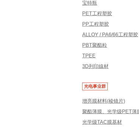
宝特瓶
PET工程塑胶
PP工程塑胶
ALLOY / PA6/66工程塑胶
PBT聚酯粒
TPEE
3D列印線材
光电事业群
增亮膜材料(棱镜片)
聚酯薄膜、光学级PET薄
光学级TAC膜基材