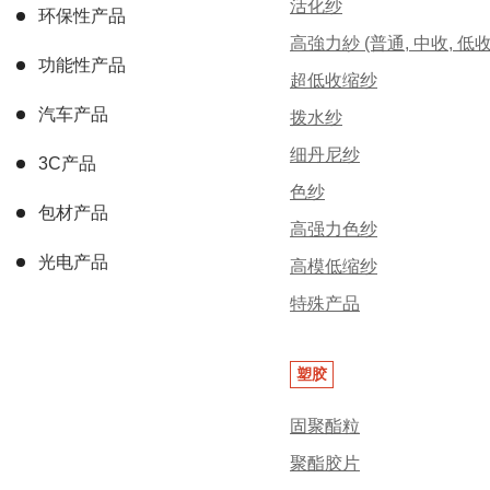
活化纱
环保性产品
高強力紗 (普通, 中收, 低
功能性产品
超低收缩纱
汽车产品
拨水纱
细丹尼纱
3C产品
色纱
包材产品
高强力色纱
光电产品
高模低缩纱
特殊产品
塑胶
固聚酯粒
聚酯胶片