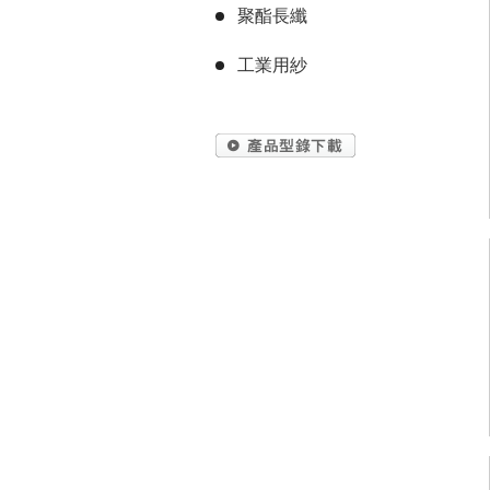
聚酯長纖
工業用紗