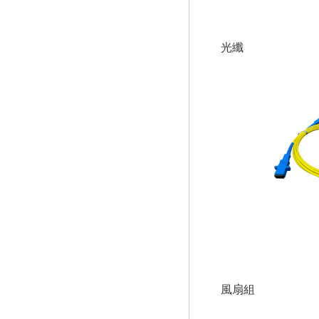
光纖
風扇組