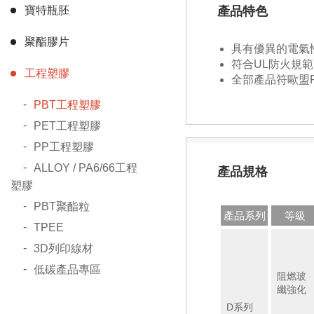
寶特瓶胚
產品特色
聚酯膠片
具有優異的電氣
符合UL防火規
工程塑膠
全部產品符歐盟R
PBT工程塑膠
PET工程塑膠
PP工程塑膠
ALLOY / PA6/66工程
產品規格
塑膠
PBT聚酯粒
產品系列
等級
TPEE
3D列印線材
低碳產品專區
阻燃玻
纖強化
D系列