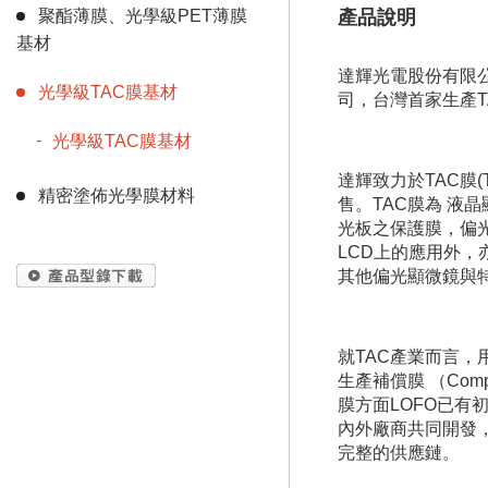
聚酯薄膜、光學級PET薄膜
產品說明
基材
達輝光電股份有限
光學級TAC膜基材
司，台灣首家生產T
光學級TAC膜基材
達輝致力於TAC膜(Tr
精密塗佈光學膜材料
售。TAC膜為 液
光板之保護膜，偏光
LCD上的應用外，
其他偏光顯微鏡與
就TAC產業而言，
生產補償膜 （Comp
膜方面LOFO已
內外廠商共同開發
完整的供應鏈。