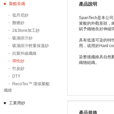
聚酯長纖
產品說明
低丹尼紗
SpanTech是本
難燃紗
簧般的外觀形狀，織物
賦予織物良好伸縮
2&3tone加工紗
吸濕排汗紗
具有低溫可染的特性，
吸濕排汗輕量保溫紗
用，或用於Hard c
抗紫外線纖維
染整後纖維具自然
彈性紗
織物組織。
竹炭紗
DTY
RecoTex™ 環保聚酯
纖維
工業用紗
產品規格