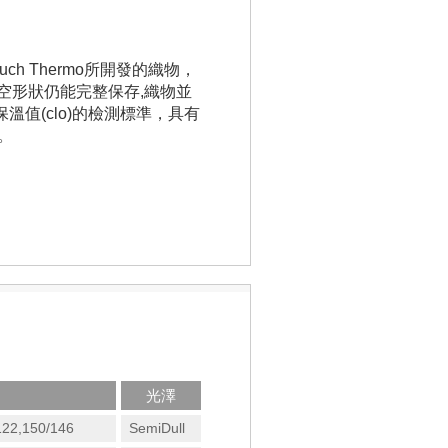
ouch Thermo所開發的織物，
空形狀仍能完整保存,織物並
保溫值(clo)的檢測標準，具有
用。
光澤
122,150/146
SemiDull