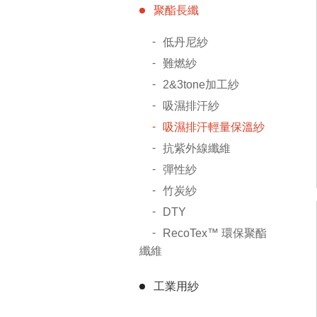
聚酯長纖
低丹尼紗
難燃紗
2&3tone加工紗
吸濕排汗紗
吸濕排汗輕量保溫紗
抗紫外線纖維
彈性紗
竹炭紗
DTY
RecoTex™ 環保聚酯
纖維
工業用紗