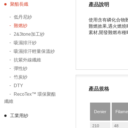
聚酯長纖
產品說明
低丹尼紗
使用含有磷化合物
難燃紗
難燃效果,遇火燃燒
素材,開發難燃布種
2&3tone加工紗
吸濕排汗紗
吸濕排汗輕量保溫紗
抗紫外線纖維
彈性紗
竹炭紗
DTY
產品規格
RecoTex™ 環保聚酯
纖維
Denier
Filame
工業用紗
210
48