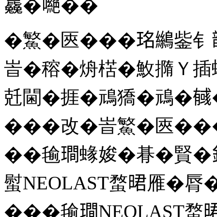
𣬚�𠾼��
�鰵�匧���𤥁𪆓鈭钅
峕�穃�烐楛�䰻撱Ｙ插
兛閫�捱�䲮獢�䲮�𢒰
���改�峕鰵�匧���
��毺𤩎蝝㛖�朞�賢�
螱NEOLAST蝥𣇉雁�
���毺𤩎NEOLAST蝥