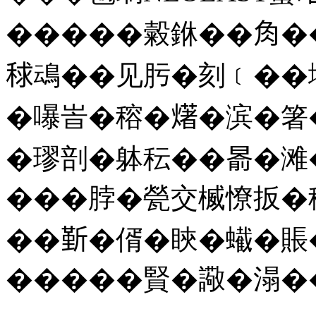
�����糓銝��𧢲
𥟇䲰��见肟�刻﹝��墧
�嚗峕�穃�𤏸�滨�箸�
�璆剖�躰秐��𣈯�滩
���脖�甇交楲憭扳�
��𣂷�偦�䀹�蠘�賬
�����賢�䜘�溻�