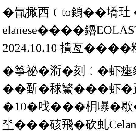
�氜撖西﹝to銵��墧𤣰
elanese����鑥EOL
2024.10.10 撌亙����
�箏祕�𣶹�刻﹝�虾瘞
��𣂷�𥟇鰵���虾�
�10�𠯫���枂嚗�
坔���硋飛�砍虬Celan