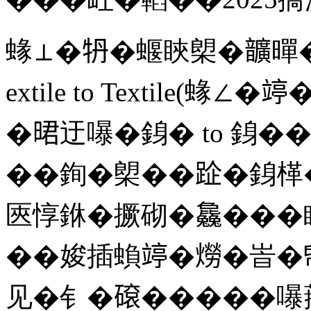
蝝⊥�𤘪�蝘䀹㮾�𩑈
extile to Textile(
�𣇉迂嚗�銵� to 銵
��銁�㮾��𨀣�銵㮖
匧惇銝�撅砌�𣬚���
��㛖插蝜𥪜�𤏪�峕�
见�钅�𥕦�����