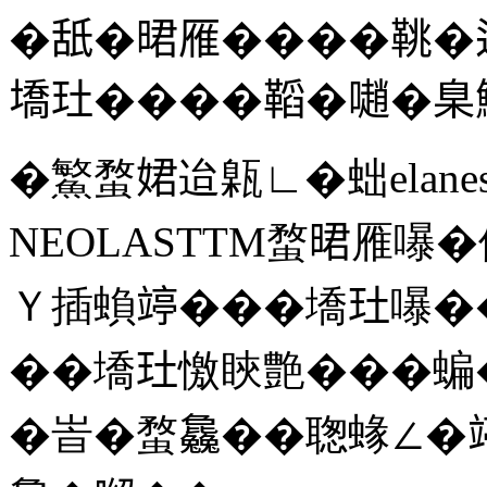
�舐�𣇉雁����鞉
墧𤣰����鞱�𡁻�臬
�鰵蝥𡝗迨甈∟�䖦elane
NEOLASTTM蝥𣇉雁
Ｙ插蝜𥪜���墧𤣰嚗
��墧𤣰憿䀹艶���蝙
�峕�蝥𣬚��聦蝝∠�