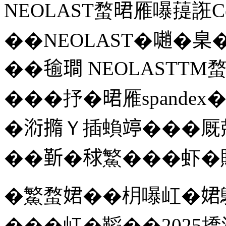
NEOLAST蝥𣇉雁嚗䔶誑C
��NEOLAST�𡁻�
��毺𤩎 NEOLASTTM
���抒�𣇉雁spand
�𣶹撱Ｙ插蝜𥪜���
��𣂷�𥟇鰵���虾
�鰵蝥𡝗��枂嚗屸�𡝗
���屸�鞱��2025撟