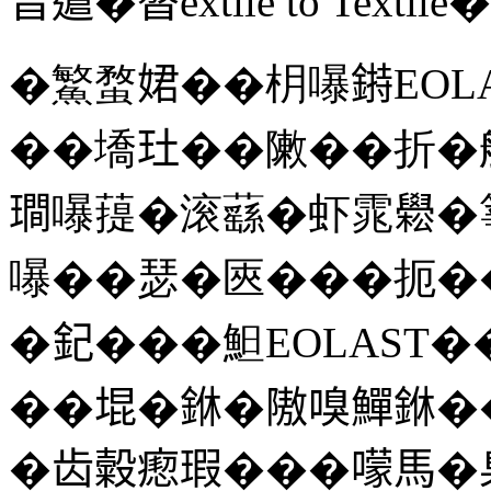
峕𨘥�𣊁extile to Te
�鰵蝥𡝗��枂嚗𨨲EO
��墧𤣰��敶��折�
𤩎嚗䔶�滚蘨�虾雿𦦵�
嚗��瑟�匧���扼�
�𨥈���䱇EOLAST
��堒�銝�隞嗅鱓銝�
�齿糓瘛瑕���𡁏馬�