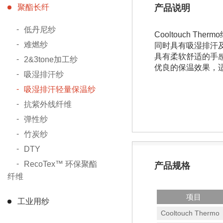
聚酯长纤
产品说明
低丹尼纱
Cooltouch Th
难燃纱
同时具有吸湿排汗
具有柔软舒适的手感及
2&3tone加工纱
优良的保温效果，适合
吸湿排汗纱
吸湿排汗轻量保温纱
抗紫外线纤维
弹性纱
竹炭纱
DTY
RecoTex™ 环保聚酯
产品规格
纤维
项目
工业用纱
Cooltouch Thermo